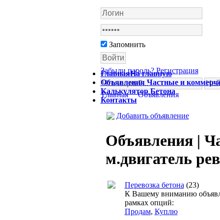
Запомнить
Забыли пароль?
Регистрация
Главная
На главную
Объявления
Частные и коммерч
Калькулятор
Бетона
Главная
Объявления
Контакты
Добавить объявление
Объявления | Ч
м.двигатель р
Перевозка бетона
(23)
К Вашему вниманию объявле
рамках опций:
Продам
,
Куплю