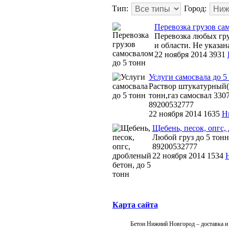
Тип:
Город:
Перевозка грузов са
Перевозка любых груз
и области. Не указа
22 ноября 2014
3931
Услуги самосвала до 5
Раствор штукатурный(м
тонн,газ самосвал 33
89200532777
22 ноября 2014
1635
Н
Щебень, песок, опгс,
Любой груз до 5 тон
89200532777
22 ноября 2014
1534
Карта сайта
Бетон Нижний Новгород – доставка и 